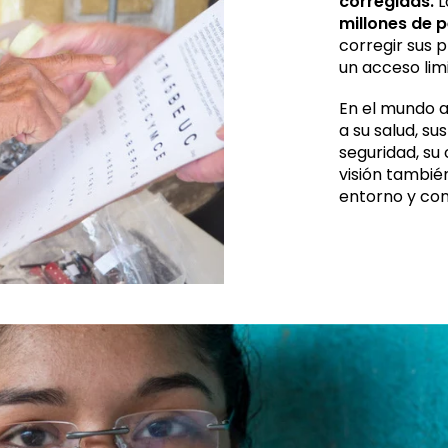
corregidas.
L
millones de 
corregir sus 
un acceso limi
En el mundo a
a su salud, su
seguridad, su 
visión tambié
entorno y con