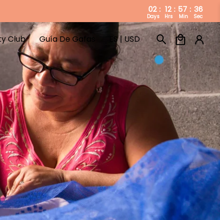
02
:
12
:
57
:
34
Days
Hrs
Min
Sec
ty Club
Guía De Gafas
ES | USD
ty Club
Guía De Gafas